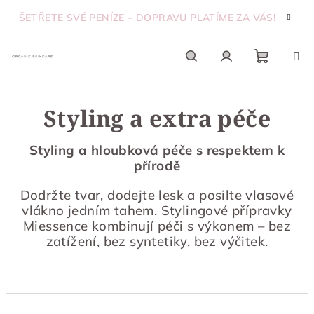
Přejít
ŠETŘETE SVÉ PENÍZE – DOPRAVU PLATÍME ZA VÁS!
na
obsah
Nákupn
Hledat
Přihlášení
Styling a extra péče
košík
Styling a hloubková péče s respektem k
přírodě
Dodržte tvar, dodejte lesk a posilte vlasové
vlákno jedním tahem. Stylingové přípravky
Miessence kombinují péči s výkonem – bez
zatížení, bez syntetiky, bez výčitek.