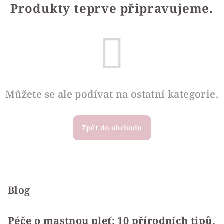
Produkty teprve připravujeme.
Můžete se ale podívat na ostatní kategorie.
Zpět do obchodu
Z
á
p
Blog
a
t
Péče o mastnou pleť: 10 přírodních tipů,