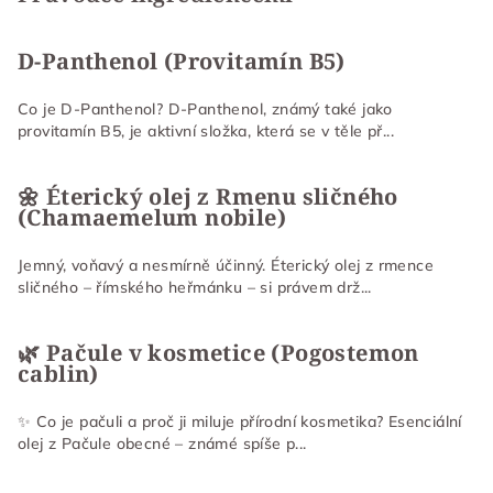
D-Panthenol (Provitamín B5)
Co je D-Panthenol? D-Panthenol, známý také jako
provitamín B5, je aktivní složka, která se v těle př...
🌼 Éterický olej z Rmenu sličného
(Chamaemelum nobile)
Jemný, voňavý a nesmírně účinný. Éterický olej z rmence
sličného – římského heřmánku – si právem drž...
🌿 Pačule v kosmetice (Pogostemon
cablin)
✨ Co je pačuli a proč ji miluje přírodní kosmetika? Esenciální
olej z Pačule obecné – známé spíše p...