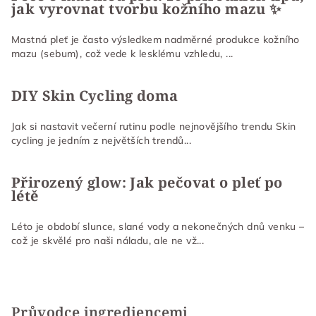
jak vyrovnat tvorbu kožního mazu ✨
í
Mastná pleť je často výsledkem nadměrné produkce kožního
mazu (sebum), což vede k lesklému vzhledu, ...
DIY Skin Cycling doma
Jak si nastavit večerní rutinu podle nejnovějšího trendu Skin
cycling je jedním z největších trendů...
Přirozený glow: Jak pečovat o pleť po
létě
Léto je období slunce, slané vody a nekonečných dnů venku –
což je skvělé pro naši náladu, ale ne vž...
Průvodce ingrediencemi