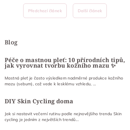
Předchozí článek
Další článek
Z
á
p
Blog
a
t
Péče o mastnou pleť: 10 přírodních tipů,
jak vyrovnat tvorbu kožního mazu ✨
í
Mastná pleť je často výsledkem nadměrné produkce kožního
mazu (sebum), což vede k lesklému vzhledu, ...
DIY Skin Cycling doma
Jak si nastavit večerní rutinu podle nejnovějšího trendu Skin
cycling je jedním z největších trendů...