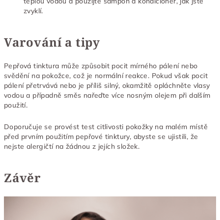
teplou vodou a použijte šampon a kondicionér, jak jste
zvyklí.
Varování a tipy
Pepřová tinktura může způsobit pocit mírného pálení nebo
svědění na pokožce, což je normální reakce. Pokud však pocit
pálení přetrvává nebo je příliš silný, okamžitě opláchněte vlasy
vodou a případně směs nařeďte více nosným olejem při dalším
použití.
Doporučuje se provést test citlivosti pokožky na malém místě
před prvním použitím pepřové tinktury, abyste se ujistili, že
nejste alergičtí na žádnou z jejích složek.
Závěr