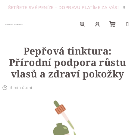
Přejít
ŠETŘETE SVÉ PENÍZE – DOPRAVU PLATÍME ZA VÁS!
na
obsah
Nákupn
Hledat
Přihlášení
Pepřová tinktura:
košík
Přírodní podpora růstu
vlasů a zdraví pokožky
3 min čtení