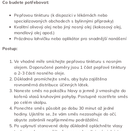
Co budete potřebovat:
Pepřovou tinkturu (k dispozici v lékárnách nebo
specializovaných obchodech s bylinnými přípravky)
Kvalitní olivový olej nebo jiný nosný olej (kokosový olej,
mandlový olej apod.)
Prázdnou lahvičku nebo aplikátor pro snadnější nanášení
Postup:
Ve vhodné míře smíchejte pepřovou tinkturu s nosným
olejem. Doporučené poměry jsou 1 část pepřové tinktury
a 2-3 části nosného oleje.
Důkladně promíchejte směs, aby byla zajištěna
rovnoměrná distribuce účinných látek.
Naneste směs na pokožku hlavy a jemně ji vmasírujte do
kořenů vlasů kruhovými pohyby. Postupně rozetřete směs
po celém skalpu.
Ponechte směs působit po dobu 30 minut až jedné
hodiny. Ujistěte se, že vám směs nezasahuje do očí,
abyste zabránili nepříjemnému podráždění.
Po uplynutí stanovené doby důkladně opláchněte vlasy