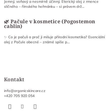
Jemný, voňavý a nesmírně účinný. Éterický olej z rmence
sličného – římského heřmánku – si právem drž...
🌿 Pačule v kosmetice (Pogostemon
cablin)
✨ Co je pačuli a proč ji miluje přírodní kosmetika? Esenciální
olej z Pačule obecné – známé spíše p...
Kontakt
info
@
organicskincare.cz
+420 705 920 054