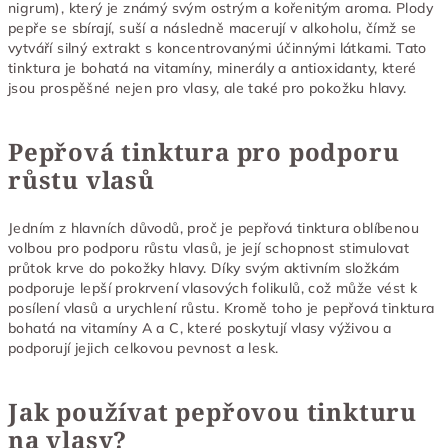
nigrum), který je známý svým ostrým a kořenitým aroma. Plody
pepře se sbírají, suší a následně macerují v alkoholu, čímž se
vytváří silný extrakt s koncentrovanými účinnými látkami. Tato
tinktura je bohatá na vitamíny, minerály a antioxidanty, které
jsou prospěšné nejen pro vlasy, ale také pro pokožku hlavy.
Pepřová tinktura pro podporu
růstu vlasů
Jedním z hlavních důvodů, proč je pepřová tinktura oblíbenou
volbou pro podporu růstu vlasů, je její schopnost stimulovat
průtok krve do pokožky hlavy. Díky svým aktivním složkám
podporuje lepší prokrvení vlasových folikulů, což může vést k
posílení vlasů a urychlení růstu. Kromě toho je pepřová tinktura
bohatá na vitamíny A a C, které poskytují vlasy výživou a
podporují jejich celkovou pevnost a lesk.
Jak používat pepřovou tinkturu
na vlasy?