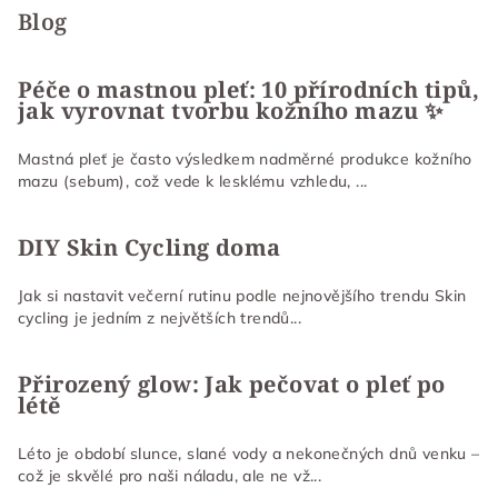
p
Blog
a
t
Péče o mastnou pleť: 10 přírodních tipů,
jak vyrovnat tvorbu kožního mazu ✨
í
Mastná pleť je často výsledkem nadměrné produkce kožního
mazu (sebum), což vede k lesklému vzhledu, ...
DIY Skin Cycling doma
Jak si nastavit večerní rutinu podle nejnovějšího trendu Skin
cycling je jedním z největších trendů...
Přirozený glow: Jak pečovat o pleť po
létě
Léto je období slunce, slané vody a nekonečných dnů venku –
což je skvělé pro naši náladu, ale ne vž...