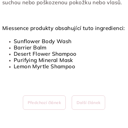
suchou nebo poškozenou pokožku nebo vlasů.
Miessence produkty obsahující tuto ingredienci:
Sunflower Body Wash
Barrier Balm
Desert Flower Shampoo
Purifying Mineral Mask
Lemon Myrtle Shampoo
Předchozí článek
Další článek
Z
á