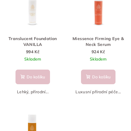
p
p
i
r
s
o
p
d
r
u
Translucent Foundation
Miessence Firming Eye &
o
VANILLA
Neck Serum
k
d
994 Kč
924 Kč
t
Skladem
Skladem
u
ů
k
t
Do košíku
Do košíku
ů
Lehký, přírodní...
Luxusní přírodní péče...