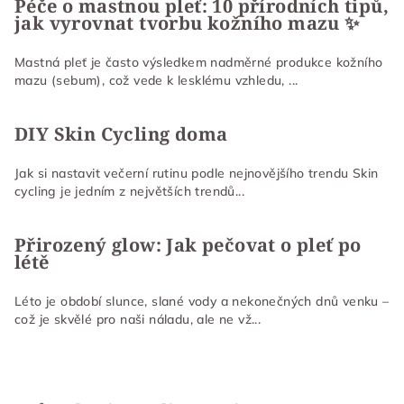
t
Péče o mastnou pleť: 10 přírodních tipů,
í
jak vyrovnat tvorbu kožního mazu ✨
í
p
r
Mastná pleť je často výsledkem nadměrné produkce kožního
v
mazu (sebum), což vede k lesklému vzhledu, ...
k
y
DIY Skin Cycling doma
v
ý
Jak si nastavit večerní rutinu podle nejnovějšího trendu Skin
p
cycling je jedním z největších trendů...
i
s
u
Přirozený glow: Jak pečovat o pleť po
létě
Léto je období slunce, slané vody a nekonečných dnů venku –
což je skvělé pro naši náladu, ale ne vž...