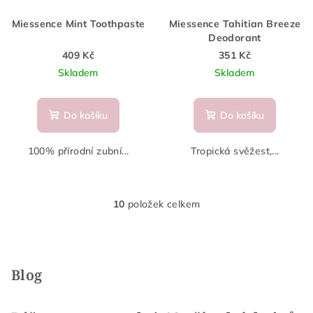
Miessence Mint Toothpaste
Miessence Tahitian Breeze
Deodorant
409 Kč
351 Kč
Skladem
Skladem
Do košíku
Do košíku
100% přírodní zubní...
Tropická svěžest,...
10
položek celkem
O
v
Z
l
á
á
p
Blog
d
a
a
c