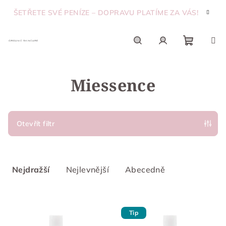
Přejít
ŠETŘETE SVÉ PENÍZE – DOPRAVU PLATÍME ZA VÁS!
na
obsah
Nákupn
Hledat
Přihlášení
Miessence
košík
Otevřít filtr
Ř
a
Nejdražší
Nejlevnější
Abecedně
z
e
V
n
Tip
ý
í