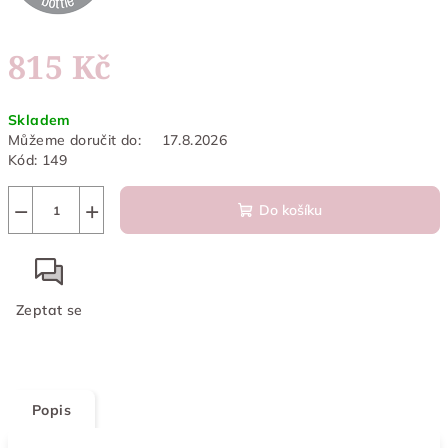
815 Kč
Měrná
Skladem
cena:
Můžeme doručit do:
17.8.2026
Kód:
149
−
+
Do košíku
Zeptat se
Popis