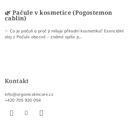
🌿 Pačule v kosmetice (Pogostemon
cablin)
✨ Co je pačuli a proč ji miluje přírodní kosmetika? Esenciální
olej z Pačule obecné – známé spíše p...
Kontakt
info
@
organicskincare.cz
+420 705 920 054