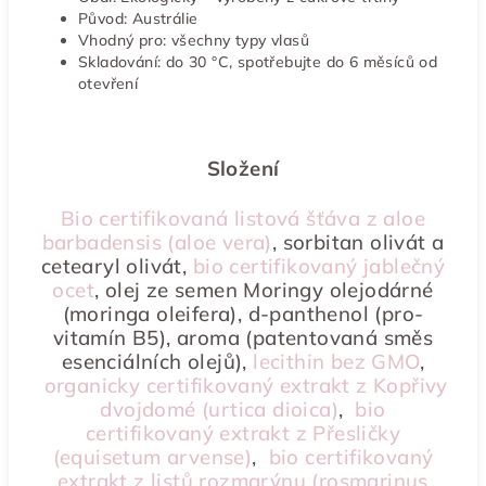
Původ: Austrálie
Vhodný pro: všechny typy vlasů
Skladování: do 30 °C, spotřebujte do 6 měsíců od
otevření
Složení
Bio certifikovaná listová šťáva z aloe
barbadensis (aloe vera)
, sorbitan olivát a
cetearyl olivát,
bio certifikovaný jablečný
ocet
, olej ze semen Moringy olejodárné
(moringa oleifera), d-panthenol (pro-
vitamín B5), aroma (patentovaná směs
esenciálních olejů),
lecithin bez GMO
,
organicky certifikovaný extrakt z Kopřivy
dvojdomé (urtica dioica)
,
bio
certifikovaný extrakt z Přesličky
(equisetum arvense)
,
bio certifikovaný
extrakt z listů rozmarýnu (rosmarinus