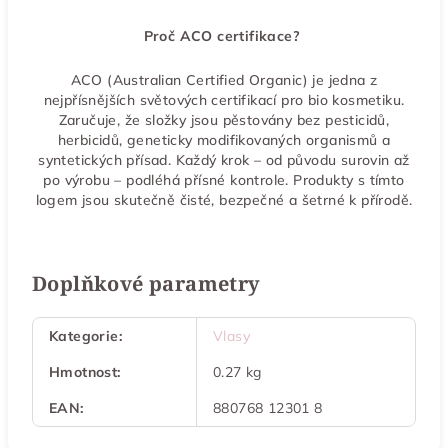
Proč ACO certifikace?
ACO (Australian Certified Organic) je jedna z
nejpřísnějších světových certifikací pro bio kosmetiku.
Zaručuje, že složky jsou pěstovány bez pesticidů,
herbicidů, geneticky modifikovaných organismů a
syntetických přísad. Každý krok – od původu surovin až
po výrobu – podléhá přísné kontrole. Produkty s tímto
logem jsou skutečně čisté, bezpečné a šetrné k přírodě.
Doplňkové parametry
Kategorie
:
Vlasy
Hmotnost
:
0.27 kg
EAN
:
880768 12301 8