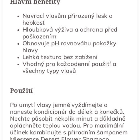
Hlavní benefity
Navrací vlasům přirozený lesk a
hebkost
Hloubková výživa a ochrana před
poškozením
Obnovuje pH rovnováhu pokožky
hlavy
Lehká textura bez zatížení
Vhodný pro každodenní použití a
všechny typy vlasů
Použití
Po umytí vlasy jemně vyždímejte a
naneste kondicionér do délek a konečků.
Nechte působit několik minut a důkladně
opláchněte teplou vodou. Pro maximální
účinek kombinujte s přírodním šamponem
Miessence Desert Flower Shampoo.