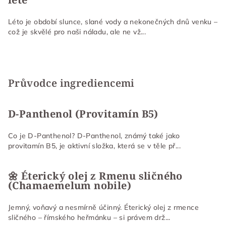
Léto je období slunce, slané vody a nekonečných dnů venku –
což je skvělé pro naši náladu, ale ne vž...
Průvodce ingrediencemi
D-Panthenol (Provitamín B5)
Co je D-Panthenol? D-Panthenol, známý také jako
provitamín B5, je aktivní složka, která se v těle př...
🌼 Éterický olej z Rmenu sličného
(Chamaemelum nobile)
Jemný, voňavý a nesmírně účinný. Éterický olej z rmence
sličného – římského heřmánku – si právem drž...