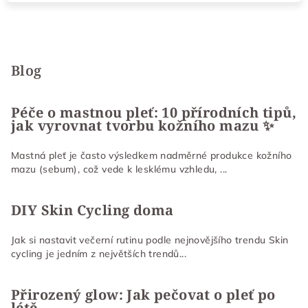
Z
á
p
Blog
a
t
Péče o mastnou pleť: 10 přírodních tipů,
jak vyrovnat tvorbu kožního mazu ✨
í
Mastná pleť je často výsledkem nadměrné produkce kožního
mazu (sebum), což vede k lesklému vzhledu, ...
DIY Skin Cycling doma
Jak si nastavit večerní rutinu podle nejnovějšího trendu Skin
cycling je jedním z největších trendů...
Přirozený glow: Jak pečovat o pleť po
létě