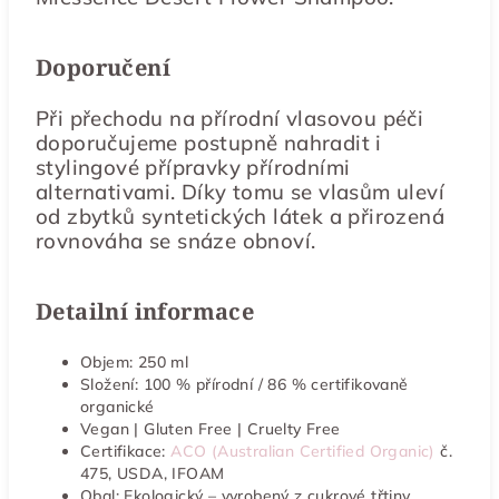
Doporučení
Při přechodu na přírodní vlasovou péči
doporučujeme postupně nahradit i
stylingové přípravky přírodními
alternativami. Díky tomu se vlasům uleví
od zbytků syntetických látek a přirozená
rovnováha se snáze obnoví.
Detailní informace
Objem: 250 ml
Složení: 100 % přírodní / 86 % certifikovaně
organické
Vegan | Gluten Free | Cruelty Free
Certifikace:
ACO (Australian Certified Organic)
č.
475, USDA, IFOAM
Obal: Ekologický – vyrobený z cukrové třtiny