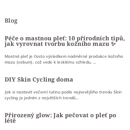
Z
á
p
Blog
a
t
Péče o mastnou pleť: 10 přírodních tipů,
jak vyrovnat tvorbu kožního mazu ✨
í
Mastná pleť je často výsledkem nadměrné produkce kožního
mazu (sebum), což vede k lesklému vzhledu, ...
DIY Skin Cycling doma
Jak si nastavit večerní rutinu podle nejnovějšího trendu Skin
cycling je jedním z největších trendů...
Přirozený glow: Jak pečovat o pleť po
létě