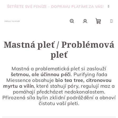
Přejít
ŠETŘETE SVÉ PENÍZE – DOPRAVU PLATÍME ZA VÁS!
na
obsah
Nákupn
Hledat
Přihlášení
Mastná pleť / Problémová
košík
pleť
Mastná a problematická pleť si zaslouží
šetrnou, ale účinnou péči
. Purifying řada
Miessence obsahuje
bio tea tree, citronovou
myrtu a vilín
, které stahují póry, regulují maz a
pomáhají předcházet nedokonalostem.
Přirozená síla bylin zklidní podráždění a obnoví
čistotu vaší pleti.