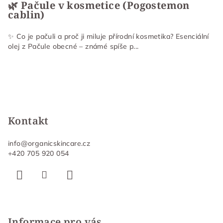
🌿 Pačule v kosmetice (Pogostemon
cablin)
✨ Co je pačuli a proč ji miluje přírodní kosmetika? Esenciální
olej z Pačule obecné – známé spíše p...
Kontakt
info
@
organicskincare.cz
+420 705 920 054
Informace pro vás