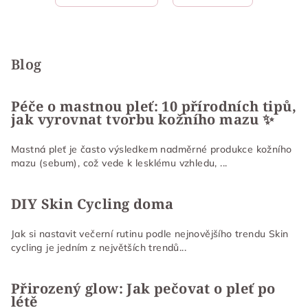
Z
á
p
Blog
a
t
Péče o mastnou pleť: 10 přírodních tipů,
jak vyrovnat tvorbu kožního mazu ✨
í
Mastná pleť je často výsledkem nadměrné produkce kožního
mazu (sebum), což vede k lesklému vzhledu, ...
DIY Skin Cycling doma
Jak si nastavit večerní rutinu podle nejnovějšího trendu Skin
cycling je jedním z největších trendů...
Přirozený glow: Jak pečovat o pleť po
létě