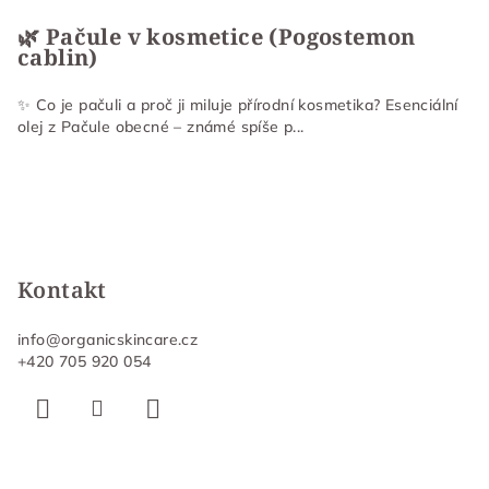
🌿 Pačule v kosmetice (Pogostemon
cablin)
✨ Co je pačuli a proč ji miluje přírodní kosmetika? Esenciální
olej z Pačule obecné – známé spíše p...
Kontakt
info
@
organicskincare.cz
+420 705 920 054