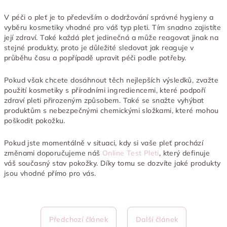
V péči o pleť je to především o dodržování správné hygieny a
vyběru kosmetiky vhodné pro váš typ pleti. Tím snadno zajistíte
její zdraví. Také každá pleť jedinečná a může reagovat jinak na
stejné produkty, proto je důležité sledovat jak reaguje v
průběhu času a popřípadě upravit péči podle potřeby.
Pokud však chcete dosáhnout těch nejlepších výsledků, zvažte
použití kosmetiky s přírodními ingrediencemi, které podpoří
zdraví pleti přirozeným způsobem. Také se snažte vyhýbat
produktům s nebezpečnými chemickými složkami, které mohou
poškodit pokožku.
Pokud jste momentálně v situaci, kdy si vaše pleť prochází
změnami doporučujeme náš
Online Test Pleti
, který definuje
váš současný stav pokožky. Díky tomu se dozvíte jaké produkty
jsou vhodné přímo pro vás.
Předchozí článek
Další článek