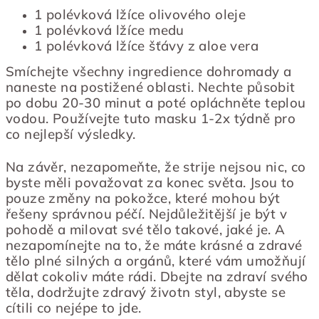
1 polévková lžíce olivového oleje
1 polévková lžíce medu
1 polévková lžíce šťávy z aloe vera
Smíchejte všechny ingredience dohromady a
naneste na postižené oblasti. Nechte působit
po dobu 20-30 minut a poté opláchněte teplou
vodou. Používejte tuto masku 1-2x týdně pro
co nejlepší výsledky.
Na závěr, nezapomeňte, že strije nejsou nic, co
byste měli považovat za konec světa. Jsou to
pouze změny na pokožce, které mohou být
řešeny správnou péčí. Nejdůležitější je být v
pohodě a milovat své tělo takové, jaké je. A
nezapomínejte na to, že máte krásné a zdravé
tělo plné silných a orgánů, které vám umožňují
dělat cokoliv máte rádi. Dbejte na zdraví svého
těla, dodržujte zdravý životn styl, abyste se
cítili co nejépe to jde.