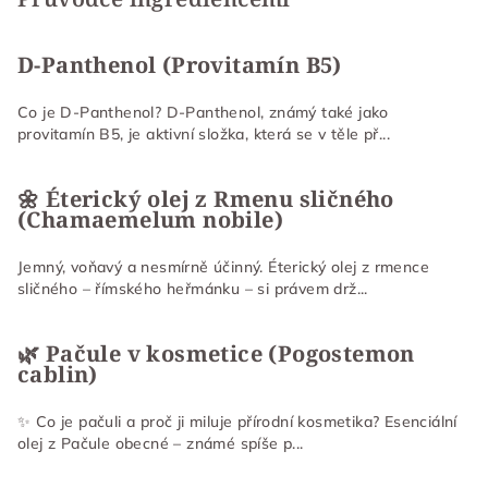
D-Panthenol (Provitamín B5)
Co je D-Panthenol? D-Panthenol, známý také jako
provitamín B5, je aktivní složka, která se v těle př...
🌼 Éterický olej z Rmenu sličného
(Chamaemelum nobile)
Jemný, voňavý a nesmírně účinný. Éterický olej z rmence
sličného – římského heřmánku – si právem drž...
🌿 Pačule v kosmetice (Pogostemon
cablin)
✨ Co je pačuli a proč ji miluje přírodní kosmetika? Esenciální
olej z Pačule obecné – známé spíše p...