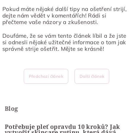
Pokud máte nějaké další tipy na ošetření strijí,
dejte nám vědět v komentářích! Rádi si
přečteme vaše názory a zkušenosti.
Doufáme, že se vám tento článek líbil a že jste
si odnesli nějaké užitečné informace o tom jak
správně strije ošetřit. Mějte se krásně!
Předchozí článek
Další článek
Z
á
p
Blog
a
t
Potřebuje pleť opravdu 10 kroků? Jak
vytvořit skincare rutinu, která dává