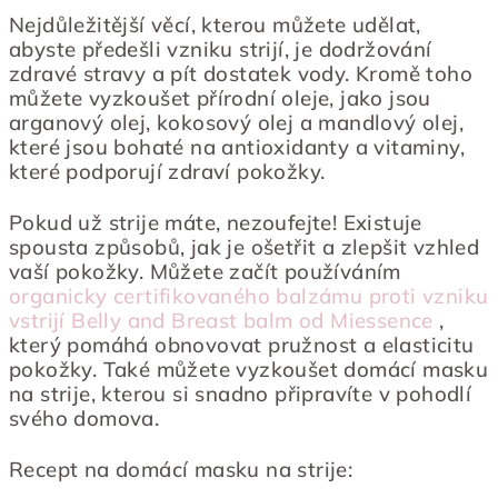
Nejdůležitější věcí, kterou můžete udělat,
abyste předešli vzniku strijí, je dodržování
zdravé stravy a pít dostatek vody. Kromě toho
můžete vyzkoušet přírodní oleje, jako jsou
arganový olej, kokosový olej a mandlový olej,
které jsou bohaté na antioxidanty a vitaminy,
které podporují zdraví pokožky.
Pokud už strije máte, nezoufejte! Existuje
spousta způsobů, jak je ošetřit a zlepšit vzhled
vaší pokožky. Můžete začít používáním
organicky certifikovaného balzámu proti vzniku
vstrijí Belly and Breast balm od Miessence
,
který pomáhá obnovovat pružnost a elasticitu
pokožky. Také můžete vyzkoušet domácí masku
na strije, kterou si snadno připravíte v pohodlí
svého domova.
Recept na domácí masku na strije: