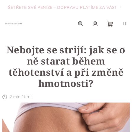
Přejít
ŠETŘETE SVÉ PENÍZE – DOPRAVU PLATÍME ZA VÁS!
na
obsah
Nákupn
Hledat
Přihlášení
Nebojte se strijí: jak se o
košík
ně starat během
těhotenství a při změně
hmotnosti?
2 min čtení