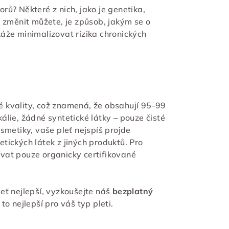
torů? Některé z nich, jako je genetika,
k změnit můžete, je způsob, jakým se o
áže minimalizovat rizika chronických
 kvality, což znamená, že obsahují 95-99
lie, žádné syntetické látky – pouze čisté
smetiky, vaše pleť nejspíš projde
tických látek z jiných produktů. Pro
vat pouze organicky certifikované
pleť nejlepší, vyzkoušejte náš
bezplatný
o nejlepší pro váš typ pleti.