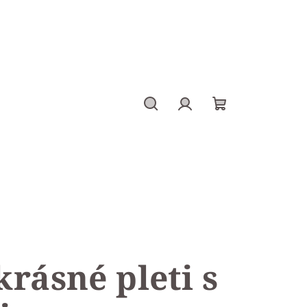
Hledat
Přihlášení
Nákupní
košík
rásné pleti s