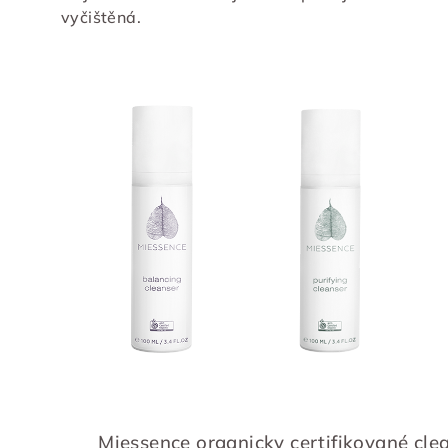
vyčištěná.
Miessence organicky certifikované cle