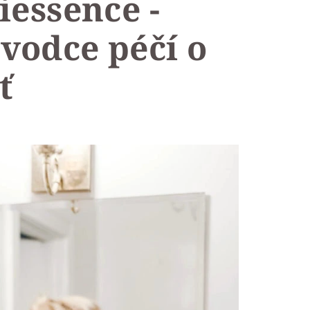
essence -
vodce péčí o
ť