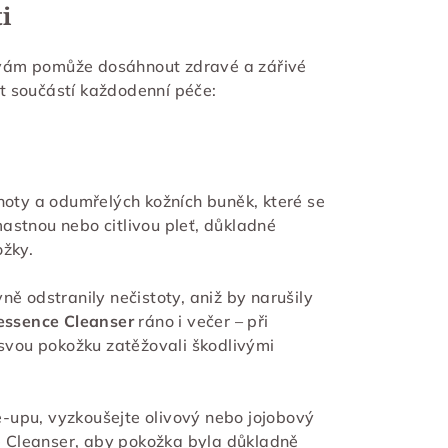
i
 vám pomůže dosáhnout zdravé a zářivé
být součástí každodenní péče:
tnoty a odumřelých kožních buněk, které se
astnou nebo citlivou pleť, důkladné
ožky.
ně odstranily nečistoty, aniž by narušily
essence Cleanser
ráno i večer – při
 svou pokožku zatěžovali škodlivými
-upu, vyzkoušejte olivový nebo jojobový
ce Cleanser, aby pokožka byla důkladně