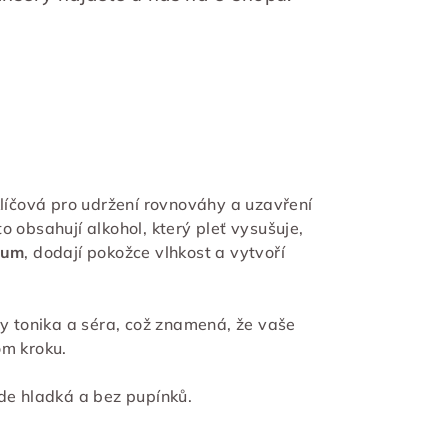
klíčová pro udržení rovnováhy a uzavření
o obsahují alkohol, který pleť vysušuje,
rum
, dodají pokožce vlhkost a vytvoří
 tonika a séra, což znamená, že vaše
om kroku.
ude hladká a bez pupínků.