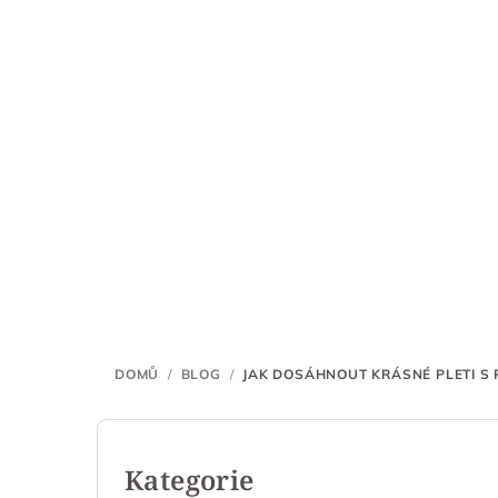
Přejít
na
obsah
DOMŮ
/
BLOG
/
JAK DOSÁHNOUT KRÁSNÉ PLETI S 
P
o
Kategorie
Přeskočit