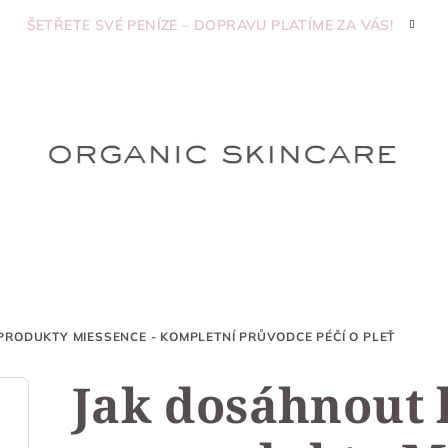
ŠETŘETE SVÉ PENÍZE – DOPRAVU PLATÍME ZA VÁS!
PRODUKTY MIESSENCE - KOMPLETNÍ PRŮVODCE PÉČÍ O PLEŤ
Jak dosáhnout k