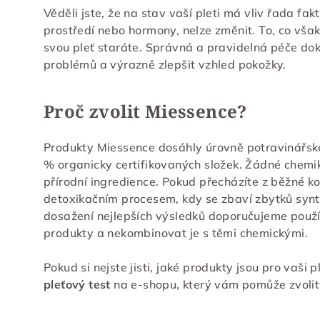
Věděli jste, že na stav vaší pleti má vliv řada fak
prostředí nebo hormony, nelze změnit. To, co vša
svou pleť staráte. Správná a pravidelná péče dok
problémů a výrazně zlepšit vzhled pokožky.
Proč zvolit Miessence?
Produkty Miessence dosáhly úrovně potravinářské
% organicky certifikovaných složek. Žádné chemiká
přírodní ingredience. Pokud přecházíte z běžné ko
detoxikačním procesem, kdy se zbaví zbytků synte
dosažení nejlepších výsledků doporučujeme použí
produkty a nekombinovat je s těmi chemickými.
Pokud si nejste jisti, jaké produkty jsou pro vaši 
pleťový test
na e-shopu, který vám pomůže zvolit t