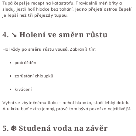
Tupá čepel je recept na katastrofu. Pravidelně měň břity a
sleduj, jestli holí hladce bez tahání.
Jedno přejetí ostrou čepelí
je lepší než tři přejezdy tupou.
4. ↘️ Holení ve směru růstu
Hol vždy
po směru růstu vousů
. Zabráníš tím:
podráždění
zarůstání chloupků
krvácení
Vyhni se zbytečnému tlaku – nehol hluboko, stačí lehký dotek.
A u krku buď extra jemný, právě tam bývá pokožka nejcitlivější.
5. ❄️ Studená voda na závěr