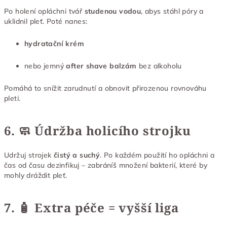
Po holení opláchni tvář
studenou vodou
, abys stáhl póry a
uklidnil pleť. Poté nanes:
hydratační krém
nebo jemný
after shave balzám
bez alkoholu
Pomáhá to snížit zarudnutí a obnovit přirozenou rovnováhu
pleti.
6. 🧼 Údržba holicího strojku
Udržuj strojek
čistý a suchý
. Po každém použití ho opláchni a
čas od času dezinfikuj – zabráníš množení bakterií, které by
mohly dráždit pleť.
7. 🧴 Extra péče = vyšší liga