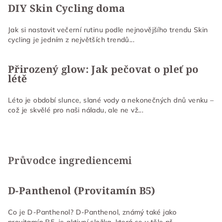
DIY Skin Cycling doma
Jak si nastavit večerní rutinu podle nejnovějšího trendu Skin
cycling je jedním z největších trendů...
Přirozený glow: Jak pečovat o pleť po
létě
Léto je období slunce, slané vody a nekonečných dnů venku –
což je skvělé pro naši náladu, ale ne vž...
Průvodce ingrediencemi
D-Panthenol (Provitamín B5)
Co je D-Panthenol? D-Panthenol, známý také jako
provitamín B5, je aktivní složka, která se v těle př...