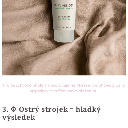
Pro bezchybné oholení doporučujeme Miessence Shaving Gel s
organicky certifikovaným složením.
3. ⚙️ Ostrý strojek = hladký
výsledek