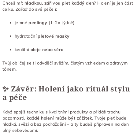
Chceš mít
hladkou, zářivou pleť každý den
? Holení je jen část
celku. Zařaď do své péče i:
jemné
peelingy
(1–2× týdně)
hydratační
pleťové masky
kvalitní
oleje nebo séra
Tvůj obličej se ti odvděčí svěžím, čistým vzhledem a zdravým
tónem.
✨ Závěr: Holení jako rituál stylu
a péče
Když spojíš techniku s kvalitními produkty a přidáš trochu
pozornosti,
každé holení může být zážitek
. Tvoje pleť bude
hladká, svěží a bez podráždění – a ty budeš připraven na den
plný sebevědomí.