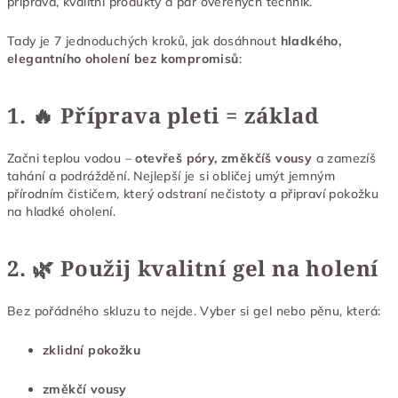
příprava, kvalitní produkty a pár ověřených technik.
Tady je 7 jednoduchých kroků, jak dosáhnout
hladkého,
elegantního oholení bez kompromisů
:
1. 🔥 Příprava pleti = základ
Začni teplou vodou –
otevřeš póry, změkčíš vousy
a zamezíš
tahání a podráždění. Nejlepší je si obličej umýt jemným
přírodním čističem, který odstraní nečistoty a připraví pokožku
na hladké oholení.
2. 🌿 Použij kvalitní gel na holení
Bez pořádného skluzu to nejde. Vyber si gel nebo pěnu, která:
zklidní pokožku
změkčí vousy