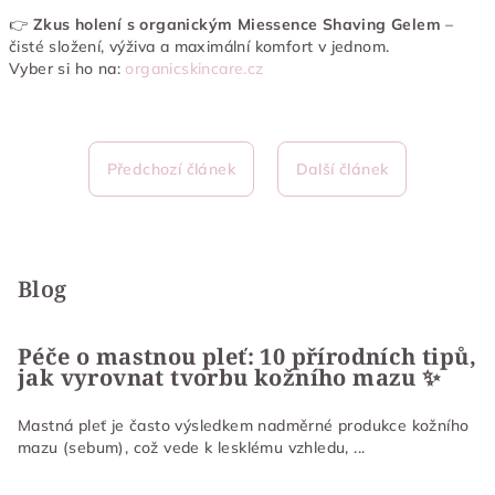
👉
Zkus holení s organickým Miessence Shaving Gelem
–
čisté složení, výživa a maximální komfort v jednom.
Vyber si ho na:
organicskincare.cz
Předchozí článek
Další článek
Z
á
p
Blog
a
t
Péče o mastnou pleť: 10 přírodních tipů,
jak vyrovnat tvorbu kožního mazu ✨
í
Mastná pleť je často výsledkem nadměrné produkce kožního
mazu (sebum), což vede k lesklému vzhledu, ...