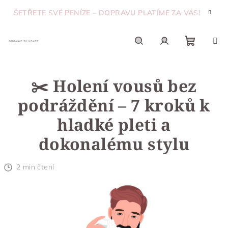
Přejít
ŠETŘETE SVÉ PENÍZE – DOPRAVU PLATÍME ZA VÁS!
na
obsah
Nákupn
Hledat
Přihlášení
✂️ Holení vousů bez
košík
podráždění – 7 kroků k
hladké pleti a
dokonalému stylu
2 min čtení